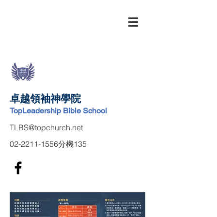
卓越領袖神學院
TopLeadership Bible School
TLBS@topchurch.net
02-2211-1556
分機135