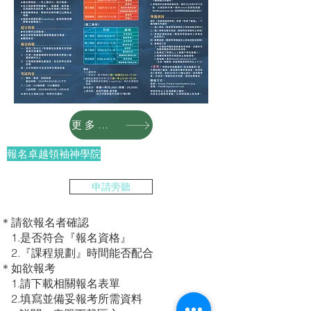
更多關於神學院
報名卓越領袖神學院
申請旁聽
＊請欲報名者確認
1.是否符合『報名資格』
2.『課程規劃』時間能否配合
​＊如欲報考
1.請下載相關報名表單
2.填寫並備妥報考所需資料