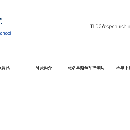
院
TLBS@topchurch.n
School
聽資訊
聽資訊
師資簡介
師資簡介
報名卓越領袖神學院
報名卓越領袖神學院
表單下
表單下