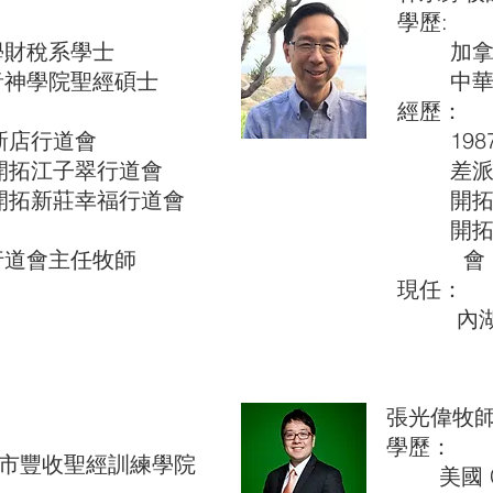
學歷:
財稅系學士
加拿大
學院聖經碩士
中華福
經歷：
新店行道會
1987
開拓江子翠行道會
差派及
開拓新莊幸福行道會
開拓兩
開拓菲律
會主任牧師
會
現任：
內湖行
張光偉牧
學歷：
豐收聖經訓練學院
美國 C.S.