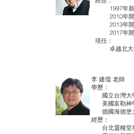
經歷：
1997年新
2010年開
2013年開
2017年開
現任：
卓越北大行
李 建儒 老師
學歷：
國立台灣大學
美國富勒神
德國海德堡大
經歷：
台北靈糧堂