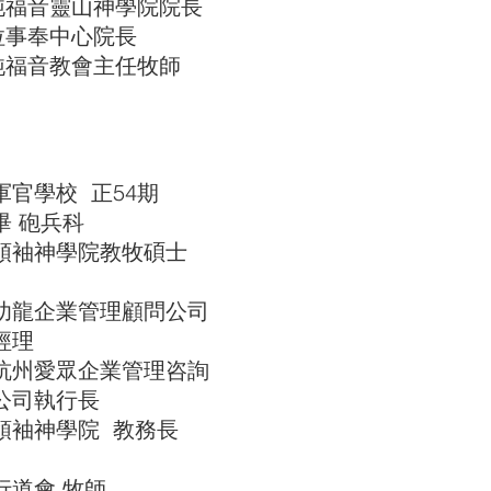
音靈山神學院院長
事奉中心院長
音教會主任牧師
歷：
學校 正54期
 砲兵科
袖神學院教牧碩士
企業管理顧問公司
理
愛眾企業管理咨詢
司執行長
神學院 教務長
會 牧師