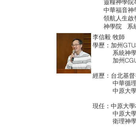
靈糧神學院
中華福音神學
領航人生啟發
神學院 系統
李信毅 牧師
學歷：加州GT
系統神學與
加州CGU克
經歷：台北基督
中華循理會
中原大學宗
現任：中原大學
中原大學宗
衛理神學院系