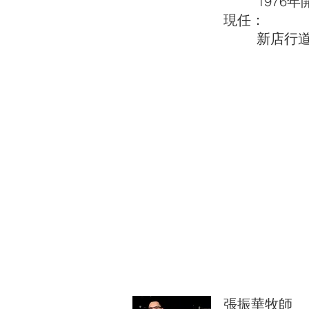
1976年
現任：
新店行道
張振華牧師