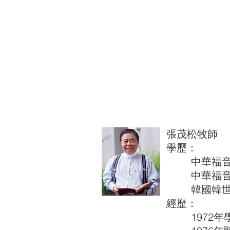
張茂松牧師
學歷：
中華福音神
中華福音神
韓國韓世大
經歷：
1972年