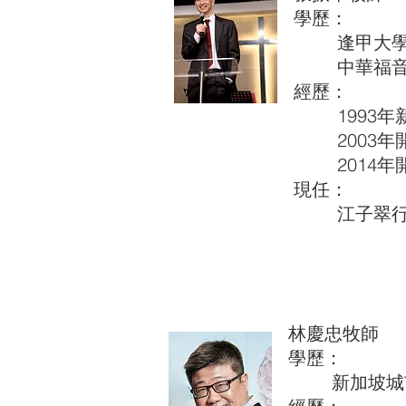
學歷：
逢甲大學
中華福音神
經歷：
1993年
2003年
2014年
現任：
江子翠行道
林慶忠牧師
學歷：
新加坡城市