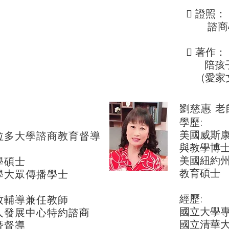
 證照：
諮商心理
 著作：
陪孩子
(愛家文
劉慈惠 老
歷：
學歷:
美國威斯康
大學諮商教育督導
與教學博
美國紐約州
碩士
教育碩士
大眾傳播學士
經歷:
輔導兼任教師
國立大學專
發展中心特約諮商
國立清華
督導