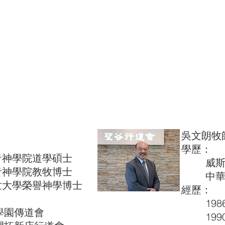
吳文朗牧
學歷：
學院道學碩士
威斯康
學院教牧博士
中華福
學榮譽神學博士
經歷：
1986
學園傳道會
1990