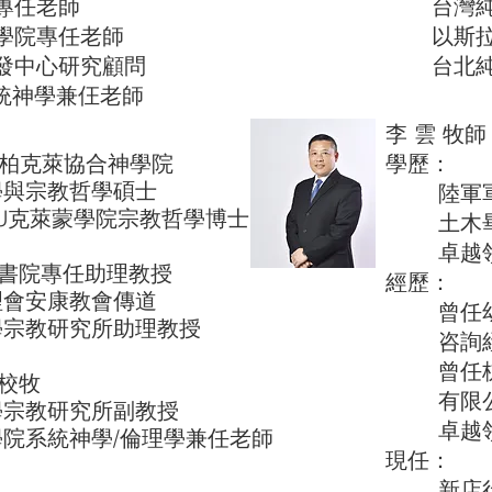
專任老師
台灣純福
院專任老師
以斯拉
中心研究顧問
台北純福
神學兼仼老師
李 雲 牧師
U柏克萊協合神學院
學
宗教哲學碩士
陸軍軍官
萊蒙學院宗教哲學博士
土木畢
卓越領
書院專任助理教授
經歷：
安康教會傳道
曾任幼龍
教研究所助理教授
咨詢經
曾任杭州
校牧
有限公
教研究所副教授
卓越領袖
統神學/倫理學兼任老師
現任：
新店行道