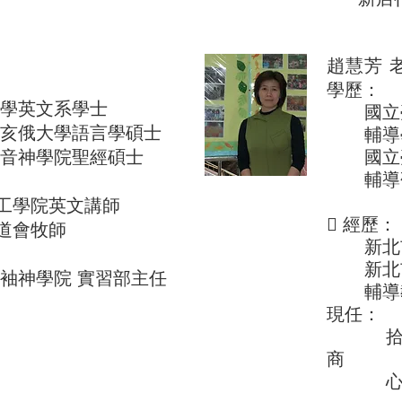
趙慧芳 
歷：
學歷：
英文系學士
國立臺
俄大學語言學碩士
輔導學
神學院聖經碩士
國立臺
輔導研
學院英文講師
 經歷：
會牧師
新北市
新北市
神學院 實習部主任
輔導教
現任：
拾月拾
商
心理