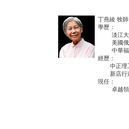
丁燕綾 牧師
學
淡江大學
美國俄亥
中華福音
經歷：
中正理工
新店行道
現任：
卓越領袖