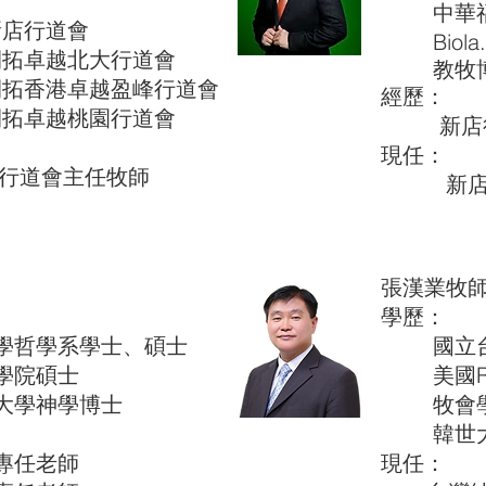
中華福音
店行道會
Biola. Ta
拓卓越北大行道會
教牧博
拓香港卓越盈峰行道會
經歷：
拓卓越桃園行道會
新店行
現任：
道會主任牧師
新店行
​張漢業牧
學歷：
哲學系學士、碩士
國立台北
學院碩士
美國REGE
學神學博士
牧會學
韓世大學
專任老師
現任：