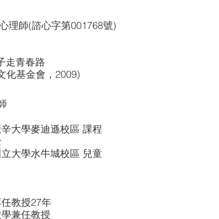
師(諮心字第001768號)
走青春路
化基金會，2009)
師
辛大學麥迪遜校區 課程
士
立大學水牛城校區 兒童
任教授27年
大學兼任教授