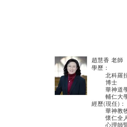
趙慧香 老師
學
北科羅拉多
博士
華神道學
輔仁大學
經歷(現任)：
華神教牧
懷仁全人
心理師暨