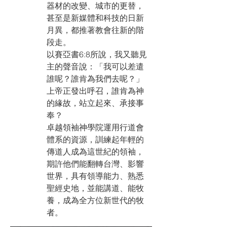
器材的改變、城市的更替，
甚至是新媒體和科技的日新
月異，都推著教會往新的階
段走。
以賽亞書6:8所說，我又聽見
主的聲音說：「我可以差遣
誰呢？誰肯為我們去呢？」
上帝正發出呼召，誰肯為神
的緣故，站立起來、承接事
奉？
卓越領袖神學院運用行道會
體系的資源，訓練起年輕的
傳道人成為這世紀的領袖，
期許他們能翻轉台灣、影響
世界，具有領導能力、熟悉
聖經史地，並能講道、能牧
養，成為全方位新世代的牧
者。