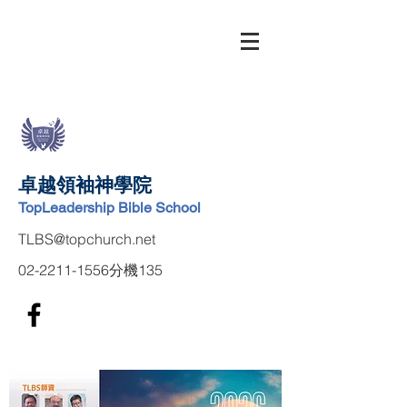
卓越領袖神學院
TopLeadership Bible School
TLBS@topchurch.net
02-2211-1556
分機135